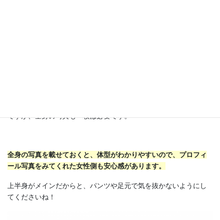
また、くるぶし上のクロップド丈だと若い印象になるので、40代
後半以上の方は避けたほうが良いかもしれません。
プロフィール写真は全身写真も一枚必要
プロフィール写真は基本的にバストアップ(上半身)の写真がメイン
ですが、全身の写真も一枚は必要です。
全身の写真を載せておくと、体型がわかりやすいので、プロフィ
ール写真をみてくれた女性側も安心感があります。
上半身がメインだからと、パンツや足元で気を抜かないようにし
てくださいね！