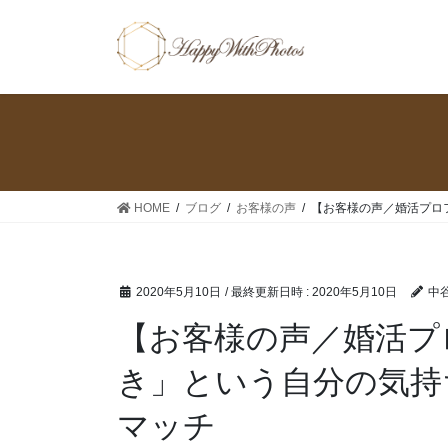
コ
ナ
ン
ビ
テ
ゲ
ン
ー
ツ
シ
へ
ョ
ス
ン
キ
に
ッ
移
HOME
ブログ
お客様の声
【お客様の声／婚活プロ
プ
動
2020年5月10日
/ 最終更新日時 :
2020年5月10日
中谷
【お客様の声／婚活プ
き」という自分の気持
マッチ